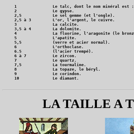
1		Le talc, dont le nom minéral est : "stéatite" .

2		Le gypse.

2,5		Le sel gemme (et l'ongle).

2,5 à 3		L'or, l'argent, le cuivre.

3		La calcite.

3,5 à 4		La dolomite.

4		La fluorine, l'aragonite (le bronze).

5		L'apatite.

5,5		(verre et acier normal).

6		L'orthoclase.

6.5		(l'acier trempé).

6 à 7		Le zircon.

7		Le quartz.

7,5		La tourmaline.

8		La topaze, le béryl.

9		Le corindon.

LA TAILLE A 