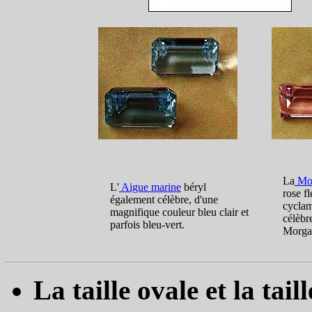
La
Mor
L'
Aigue marine
béryl
rose f
également célèbre, d'une
cyclam
magnifique couleur bleu clair et
célèbr
parfois bleu-vert.
Morga
La taille ovale et la tail