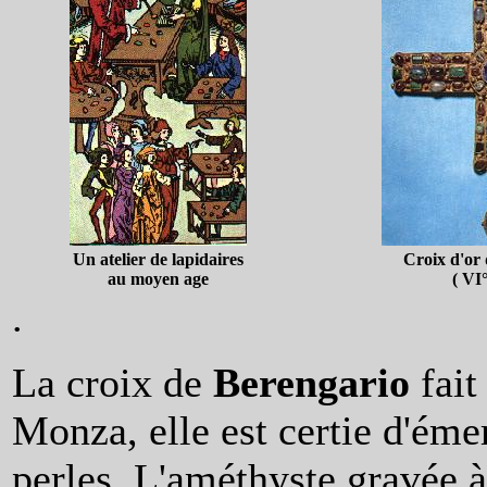
Un atelier de lapidaires
Croix d'or
au moyen age
( VI°
.
La croix de
Berengario
fait
Monza, elle est certie d'émer
perles. L'améthyste gravée à 